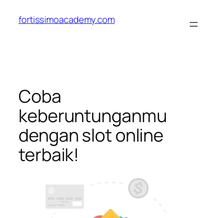
Skip
fortissimoacademy.com
to
content
Coba
keberuntunganmu
dengan slot online
terbaik!