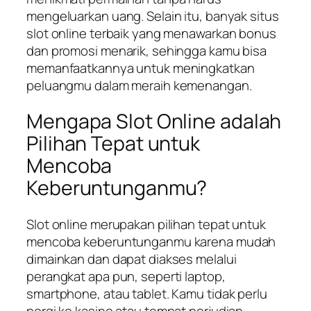
mengeluarkan uang. Selain itu, banyak situs
slot online terbaik yang menawarkan bonus
dan promosi menarik, sehingga kamu bisa
memanfaatkannya untuk meningkatkan
peluangmu dalam meraih kemenangan.
Mengapa Slot Online adalah
Pilihan Tepat untuk
Mencoba
Keberuntunganmu?
Slot online merupakan pilihan tepat untuk
mencoba keberuntunganmu karena mudah
dimainkan dan dapat diakses melalui
perangkat apa pun, seperti laptop,
smartphone, atau tablet. Kamu tidak perlu
pergi ke kasino atau tempat perjudian