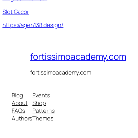
Slot Gacor
https://agen138.design/
fortissimoacademy.com
fortissimoacademy.com
Blog
Events
About
Shop
FAQs
Patterns
Authors
Themes