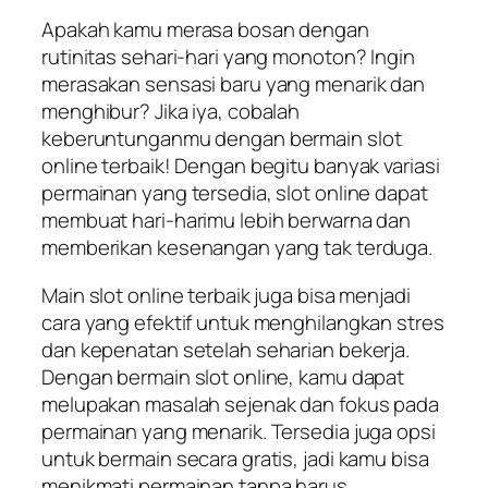
Apakah kamu merasa bosan dengan
rutinitas sehari-hari yang monoton? Ingin
merasakan sensasi baru yang menarik dan
menghibur? Jika iya, cobalah
keberuntunganmu dengan bermain slot
online terbaik! Dengan begitu banyak variasi
permainan yang tersedia, slot online dapat
membuat hari-harimu lebih berwarna dan
memberikan kesenangan yang tak terduga.
Main slot online terbaik juga bisa menjadi
cara yang efektif untuk menghilangkan stres
dan kepenatan setelah seharian bekerja.
Dengan bermain slot online, kamu dapat
melupakan masalah sejenak dan fokus pada
permainan yang menarik. Tersedia juga opsi
untuk bermain secara gratis, jadi kamu bisa
menikmati permainan tanpa harus