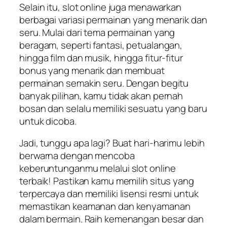
Selain itu, slot online juga menawarkan
berbagai variasi permainan yang menarik dan
seru. Mulai dari tema permainan yang
beragam, seperti fantasi, petualangan,
hingga film dan musik, hingga fitur-fitur
bonus yang menarik dan membuat
permainan semakin seru. Dengan begitu
banyak pilihan, kamu tidak akan pernah
bosan dan selalu memiliki sesuatu yang baru
untuk dicoba.
Jadi, tunggu apa lagi? Buat hari-harimu lebih
berwarna dengan mencoba
keberuntunganmu melalui slot online
terbaik! Pastikan kamu memilih situs yang
terpercaya dan memiliki lisensi resmi untuk
memastikan keamanan dan kenyamanan
dalam bermain. Raih kemenangan besar dan