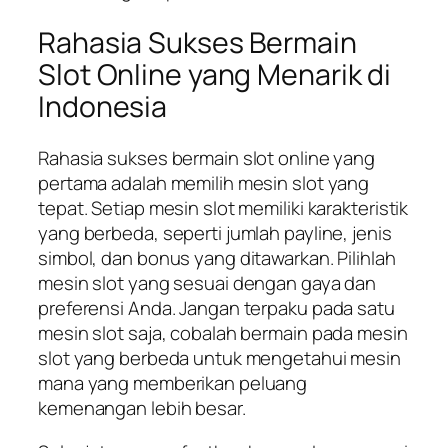
Rahasia Sukses Bermain
Slot Online yang Menarik di
Indonesia
Rahasia sukses bermain slot online yang
pertama adalah memilih mesin slot yang
tepat. Setiap mesin slot memiliki karakteristik
yang berbeda, seperti jumlah payline, jenis
simbol, dan bonus yang ditawarkan. Pilihlah
mesin slot yang sesuai dengan gaya dan
preferensi Anda. Jangan terpaku pada satu
mesin slot saja, cobalah bermain pada mesin
slot yang berbeda untuk mengetahui mesin
mana yang memberikan peluang
kemenangan lebih besar.