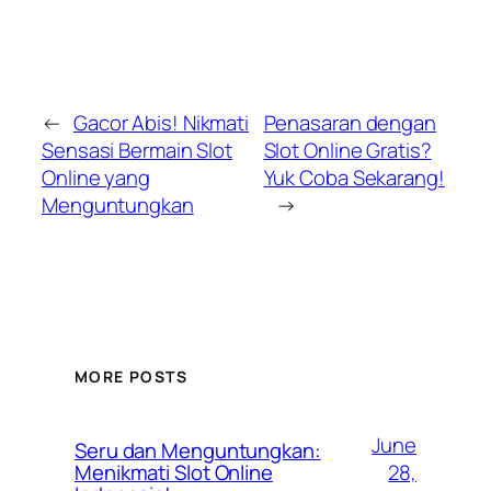
←
Gacor Abis! Nikmati
Penasaran dengan
Sensasi Bermain Slot
Slot Online Gratis?
Online yang
Yuk Coba Sekarang!
Menguntungkan
→
MORE POSTS
June
Seru dan Menguntungkan:
28,
Menikmati Slot Online