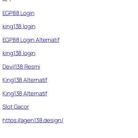
EGP88 Login
king138 login
EGP88 Login Alternatif
king138 login
Devil138 Resmi
King138 Alternatif
King138 Alternatif
Slot Gacor
https://agen138.design/