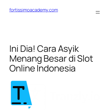
Skip
fortissimoacademy.com
to
content
Ini Dia! Cara Asyik
Menang Besar di Slot
Online Indonesia