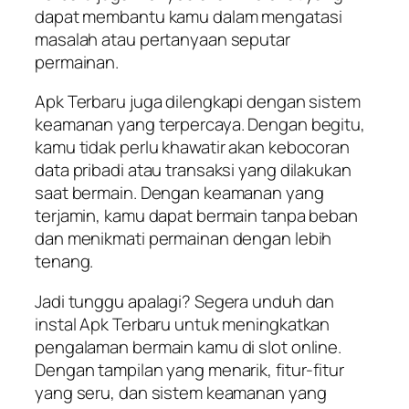
dapat membantu kamu dalam mengatasi
masalah atau pertanyaan seputar
permainan.
Apk Terbaru juga dilengkapi dengan sistem
keamanan yang terpercaya. Dengan begitu,
kamu tidak perlu khawatir akan kebocoran
data pribadi atau transaksi yang dilakukan
saat bermain. Dengan keamanan yang
terjamin, kamu dapat bermain tanpa beban
dan menikmati permainan dengan lebih
tenang.
Jadi tunggu apalagi? Segera unduh dan
instal Apk Terbaru untuk meningkatkan
pengalaman bermain kamu di slot online.
Dengan tampilan yang menarik, fitur-fitur
yang seru, dan sistem keamanan yang