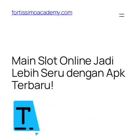
Skip
fortissimoacademy.com
to
content
Main Slot Online Jadi
Lebih Seru dengan Apk
Terbaru!