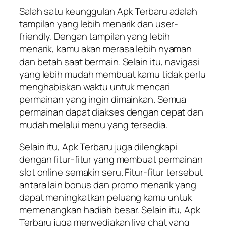
Salah satu keunggulan Apk Terbaru adalah
tampilan yang lebih menarik dan user-
friendly. Dengan tampilan yang lebih
menarik, kamu akan merasa lebih nyaman
dan betah saat bermain. Selain itu, navigasi
yang lebih mudah membuat kamu tidak perlu
menghabiskan waktu untuk mencari
permainan yang ingin dimainkan. Semua
permainan dapat diakses dengan cepat dan
mudah melalui menu yang tersedia.
Selain itu, Apk Terbaru juga dilengkapi
dengan fitur-fitur yang membuat permainan
slot online semakin seru. Fitur-fitur tersebut
antara lain bonus dan promo menarik yang
dapat meningkatkan peluang kamu untuk
memenangkan hadiah besar. Selain itu, Apk
Terbaru juga menyediakan live chat yang