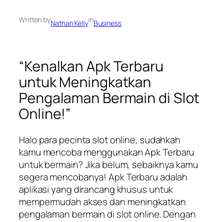
Written by
in
Nathan Kelly
Business
“Kenalkan Apk Terbaru
untuk Meningkatkan
Pengalaman Bermain di Slot
Online!”
Halo para pecinta slot online, sudahkah
kamu mencoba menggunakan Apk Terbaru
untuk bermain? Jika belum, sebaiknya kamu
segera mencobanya! Apk Terbaru adalah
aplikasi yang dirancang khusus untuk
mempermudah akses dan meningkatkan
pengalaman bermain di slot online. Dengan