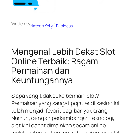
Written by
in
Nathan Kelly
Business
Mengenal Lebih Dekat Slot
Online Terbaik: Ragam
Permainan dan
Keuntungannya
Siapa yang tidak suka bermain slot?
Permainan yang sangat populer di kasino ini
telah menjadi favorit bagi banyak orang.
Namun, dengan perkembangan teknologi,
slot kini dapat dimainkan secara online
melalui situs slot online terbaik. Bermain slot