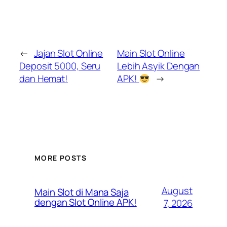
←
Jajan Slot Online
Main Slot Online
Deposit 5000, Seru
Lebih Asyik Dengan
dan Hemat!
APK!
→
MORE POSTS
August
Main Slot di Mana Saja
dengan Slot Online APK!
7, 2026