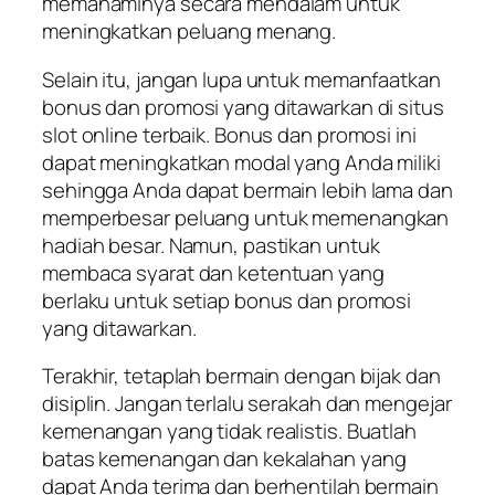
memahaminya secara mendalam untuk
meningkatkan peluang menang.
Selain itu, jangan lupa untuk memanfaatkan
bonus dan promosi yang ditawarkan di situs
slot online terbaik. Bonus dan promosi ini
dapat meningkatkan modal yang Anda miliki
sehingga Anda dapat bermain lebih lama dan
memperbesar peluang untuk memenangkan
hadiah besar. Namun, pastikan untuk
membaca syarat dan ketentuan yang
berlaku untuk setiap bonus dan promosi
yang ditawarkan.
Terakhir, tetaplah bermain dengan bijak dan
disiplin. Jangan terlalu serakah dan mengejar
kemenangan yang tidak realistis. Buatlah
batas kemenangan dan kekalahan yang
dapat Anda terima dan berhentilah bermain