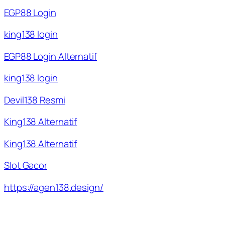
EGP88 Login
king138 login
EGP88 Login Alternatif
king138 login
Devil138 Resmi
King138 Alternatif
King138 Alternatif
Slot Gacor
https://agen138.design/