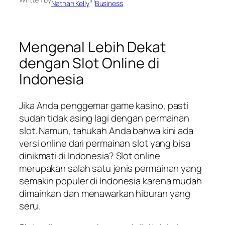
Nathan Kelly
Business
Mengenal Lebih Dekat
dengan Slot Online di
Indonesia
Jika Anda penggemar game kasino, pasti
sudah tidak asing lagi dengan permainan
slot. Namun, tahukah Anda bahwa kini ada
versi online dari permainan slot yang bisa
dinikmati di Indonesia? Slot online
merupakan salah satu jenis permainan yang
semakin populer di Indonesia karena mudah
dimainkan dan menawarkan hiburan yang
seru.