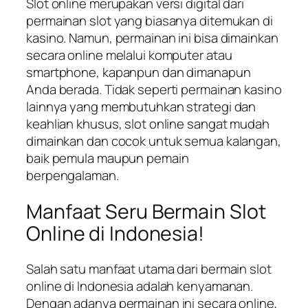
Slot online merupakan versi digital dari
permainan slot yang biasanya ditemukan di
kasino. Namun, permainan ini bisa dimainkan
secara online melalui komputer atau
smartphone, kapanpun dan dimanapun
Anda berada. Tidak seperti permainan kasino
lainnya yang membutuhkan strategi dan
keahlian khusus, slot online sangat mudah
dimainkan dan cocok untuk semua kalangan,
baik pemula maupun pemain
berpengalaman.
Manfaat Seru Bermain Slot
Online di Indonesia!
Salah satu manfaat utama dari bermain slot
online di Indonesia adalah kenyamanan.
Dengan adanya permainan ini secara online,