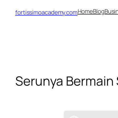
Skip
Home
Blog
Busi
fortissimoacademy.com
to
content
Serunya Bermain S