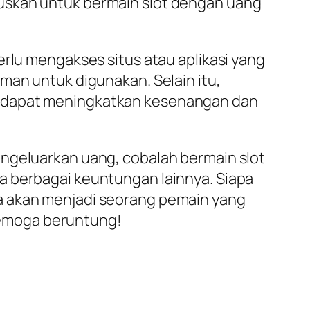
tuskan untuk bermain slot dengan uang
erlu mengakses situs atau aplikasi yang
man untuk digunakan. Selain itu,
g dapat meningkatkan kesenangan dan
engeluarkan uang, cobalah bermain slot
a berbagai keuntungan lainnya. Siapa
a akan menjadi seorang pemain yang
semoga beruntung!