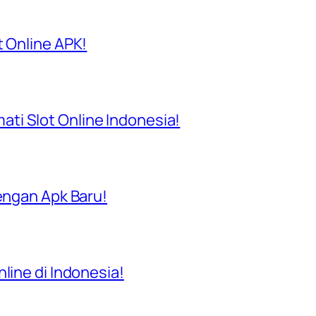
t Online APK!
ti Slot Online Indonesia!
dengan Apk Baru!
line di Indonesia!