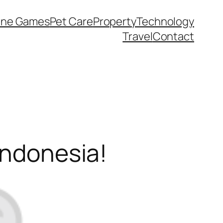
ine Games
Pet Care
Property
Technology
Travel
Contact
Indonesia!