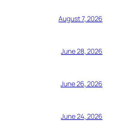
August 7, 2026
June 28, 2026
June 26, 2026
June 24, 2026