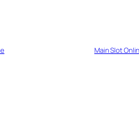
ne
Main Slot Onl