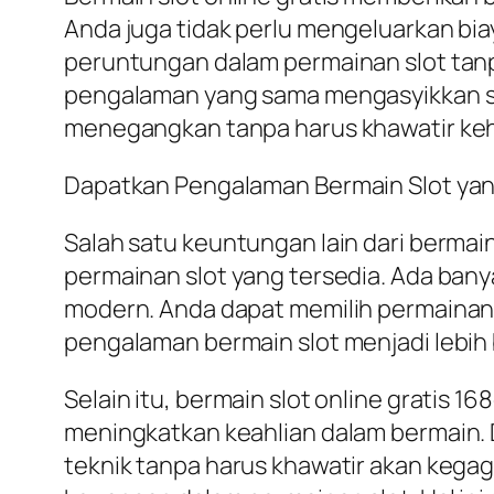
Anda juga tidak perlu mengeluarkan bia
peruntungan dalam permainan slot tanpa
pengalaman yang sama mengasyikkan se
menegangkan tanpa harus khawatir keh
Dapatkan Pengalaman Bermain Slot yan
Salah satu keuntungan lain dari bermain
permainan slot yang tersedia. Ada banya
modern. Anda dapat memilih permainan 
pengalaman bermain slot menjadi lebih
Selain itu, bermain slot online gratis
meningkatkan keahlian dalam bermain. 
teknik tanpa harus khawatir akan kega