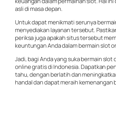
keuangan dalam permainan slot. Hal in
asli di masa depan.
Untuk dapat menikmati serunya bermain 
menyediakan layanan tersebut. Pastikan
periksa juga apakah situs tersebut m
keuntungan Anda dalam bermain slot onl
Jadi, bagi Anda yang suka bermain slot
online gratis di Indonesia. Dapatkan 
tahu, dengan berlatih dan meningkatka
handal dan dapat meraih kemenangan 