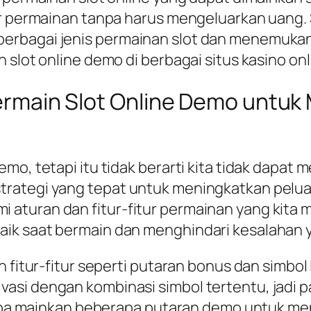
ur permainan tanpa harus mengeluarkan uang. S
erbagai jenis permainan slot dan menemukan 
 slot online demo di berbagai situs kasino on
 Bermain Slot Online Demo unt
mo, tetapi itu tidak berarti kita tidak dapa
trategi yang tepat untuk meningkatkan pel
aturan dan fitur-fitur permainan yang kita m
aik saat bermain dan menghindari kesalahan
an fitur-fitur seperti putaran bonus dan simb
diaktivasi dengan kombinasi simbol tertentu, ja
 coba mainkan beberapa putaran demo untuk me