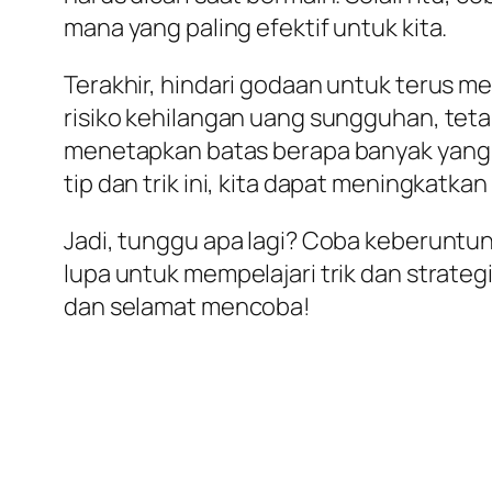
mana yang paling efektif untuk kita.
Terakhir, hindari godaan untuk terus m
risiko kehilangan uang sungguhan, tetap
menetapkan batas berapa banyak yang 
tip dan trik ini, kita dapat meningkat
Jadi, tunggu apa lagi? Coba keberuntun
lupa untuk mempelajari trik dan strate
dan selamat mencoba!