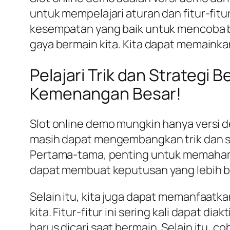
untuk mempelajari aturan dan fitur-fit
kesempatan yang baik untuk mencoba b
gaya bermain kita. Kita dapat memainkan
Pelajari Trik dan Strategi
Kemenangan Besar!
Slot online demo mungkin hanya versi de
masih dapat mengembangkan trik dan s
Pertama-tama, penting untuk memahami 
dapat membuat keputusan yang lebih b
Selain itu, kita juga dapat memanfaatk
kita. Fitur-fitur ini sering kali dapat 
harus dicari saat bermain. Selain itu,