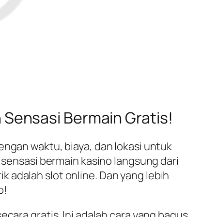
Sensasi Bermain Gratis!
engan waktu, biaya, dan lokasi untuk
i sensasi bermain kasino langsung dari
 adalah slot online. Dan yang lebih
o!
ecara gratis. Ini adalah cara yang bagus