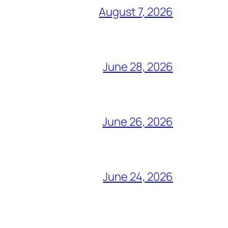
August 7, 2026
June 28, 2026
June 26, 2026
June 24, 2026