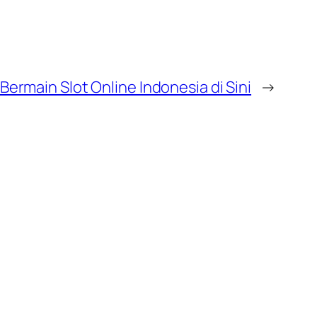
Bermain Slot Online Indonesia di Sini
→