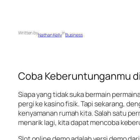
Written by
in
Nathan Kelly
Business
Coba Keberuntunganmu di 
Siapa yang tidak suka bermain permaina
pergi ke kasino fisik. Tapi sekarang, d
kenyamanan rumah kita. Salah satu perm
menarik lagi, kita dapat mencoba keberu
Slot online demo adalah versi demo dari