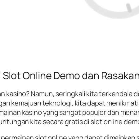
Slot Online Demo dan Rasakan 
n kasino? Namun, seringkali kita terkendala d
engan kemajuan teknologi, kita dapat menikmat
ainan kasino yang sangat populer dan menarik
ntungan kita secara gratis di slot online dem
 permainan slot online yang dapat dimainkan s