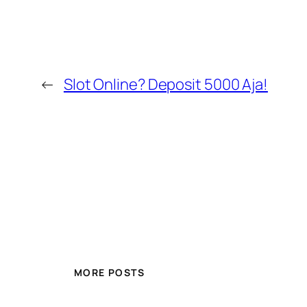
←
Slot Online? Deposit 5000 Aja!
MORE POSTS