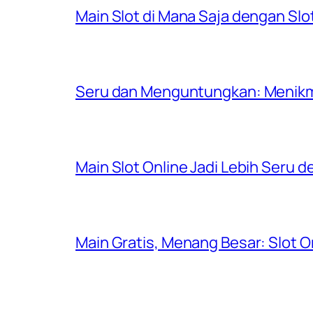
Main Slot di Mana Saja dengan Slo
Seru dan Menguntungkan: Menikma
Main Slot Online Jadi Lebih Seru 
Main Gratis, Menang Besar: Slot On