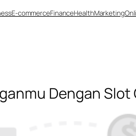
ness
E-commerce
Finance
Health
Marketing
Onl
ganmu Dengan Slot 