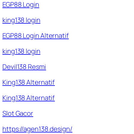
EGP88 Login
king138 login
EGP88 Login Alternatif
king138 login
Devil138 Resmi
King138 Alternatif
King138 Alternatif
Slot Gacor
https://agen138.design/