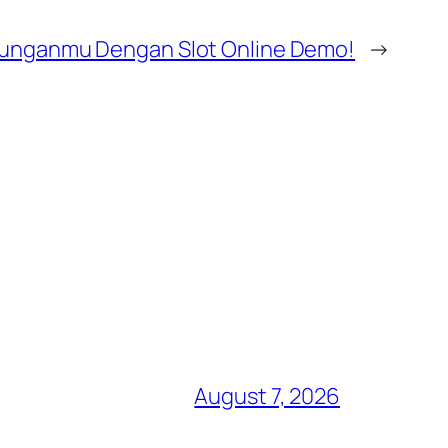
unganmu Dengan Slot Online Demo!
→
August 7, 2026