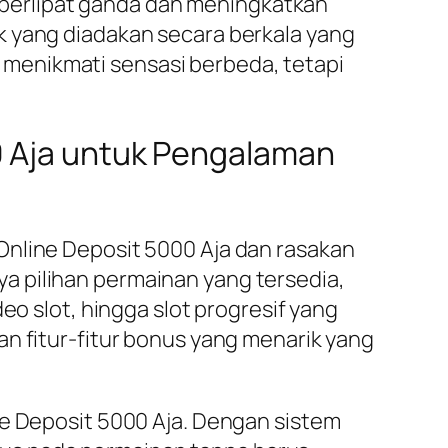
berlipat ganda dan meningkatkan
k yang diadakan secara berkala yang
menikmati sensasi berbeda, tetapi
0 Aja untuk Pengalaman
Online Deposit 5000 Aja dan rasakan
a pilihan permainan yang tersedia,
eo slot, hingga slot progresif yang
an fitur-fitur bonus yang menarik yang
ne Deposit 5000 Aja. Dengan sistem