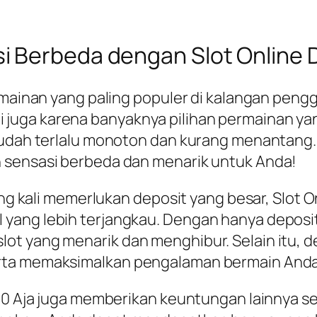
 Berbeda dengan Slot Online D
ermainan yang paling populer di kalangan peng
juga karena banyaknya pilihan permainan yan
sudah terlalu monoton dan kurang menantang. J
 sensasi berbeda dan menarik untuk Anda!
ring kali memerlukan deposit yang besar, Slot
yang lebih terjangkau. Dengan hanya deposit
ot yang menarik dan menghibur. Selain itu, 
rta memaksimalkan pengalaman bermain Anda 
000 Aja juga memberikan keuntungan lainnya s