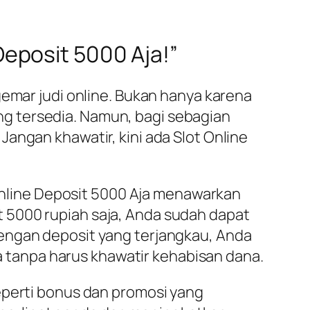
eposit 5000 Aja!”
gemar judi online. Bukan hanya karena
g tersedia. Namun, bagi sebagian
angan khawatir, kini ada Slot Online
 Online Deposit 5000 Aja menawarkan
 5000 rupiah saja, Anda sudah dapat
dengan deposit yang terjangkau, Anda
tanpa harus khawatir kehabisan dana.
eperti bonus dan promosi yang