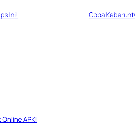
ps Ini!
Coba Keberunt
t Online APK!