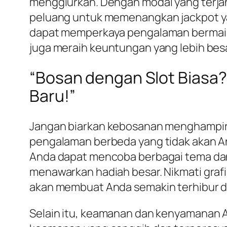
menggiurkan. Dengan modal yang terja
peluang untuk memenangkan jackpot yan
dapat memperkaya pengalaman bermain 
juga meraih keuntungan yang lebih besar
“Bosan dengan Slot Biasa?
Baru!”
Jangan biarkan kebosanan menghampiri 
pengalaman berbeda yang tidak akan An
Anda dapat mencoba berbagai tema dan je
menawarkan hadiah besar. Nikmati grafi
akan membuat Anda semakin terhibur d
Selain itu, keamanan dan kenyamanan An