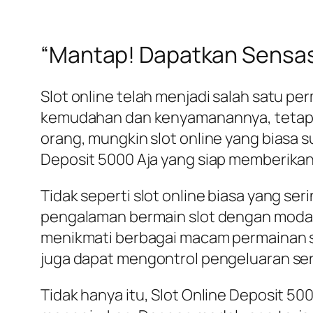
“Mantap! Dapatkan Sensasi
Slot online telah menjadi salah satu p
kemudahan dan kenyamanannya, tetapi 
orang, mungkin slot online yang biasa 
Deposit 5000 Aja yang siap memberikan
Tidak seperti slot online biasa yang se
pengalaman bermain slot dengan modal 
menikmati berbagai macam permainan sl
juga dapat mengontrol pengeluaran se
Tidak hanya itu, Slot Online Deposit 5