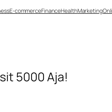
ness
E-commerce
Finance
Health
Marketing
Onl
sit 5000 Aja!