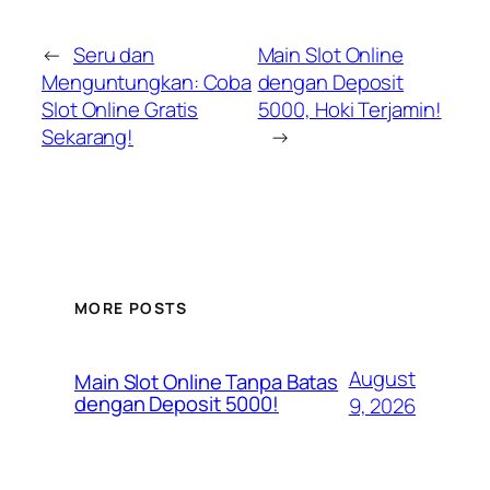
←
Seru dan
Main Slot Online
Menguntungkan: Coba
dengan Deposit
Slot Online Gratis
5000, Hoki Terjamin!
Sekarang!
→
MORE POSTS
August
Main Slot Online Tanpa Batas
dengan Deposit 5000!
9, 2026