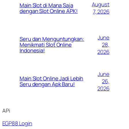
August
Main Slot di Mana Saja
dengan Slot Online APK!
7, 2026
June
Seru dan Menguntungkan:
28,
Menikmati Slot Online
Indonesia!
2026
June
Main Slot Online Jadi Lebih
26,
Seru dengan Apk Baru!
2026
APi
EGP88 Login