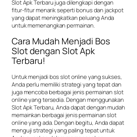
Slot Apk Terbaru juga dilengkapi dengan
fitur-fitur menarik seperti bonus dan jackpot
yang dapat meningkatkan peluang Anda
untuk memenangkan permainan.
Cara Mudah Menjadi Bos
Slot dengan Slot Apk
Terbaru!
Untuk menjadi bos slot online yang sukses,
Anda perlu memiliki strategi yang tepat dan
juga mencoba berbagai jenis permainan slot
online yang tersedia. Dengan menggunakan
Slot Apk Terbaru, Anda dapat dengan mudah
memainkan berbagai jenis permainan slot
online yang ada. Dengan begitu, Anda dapat
menguji strategi yang paling tepat untuk