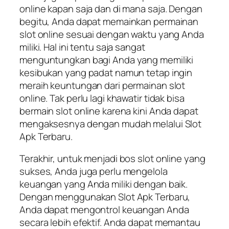
online kapan saja dan di mana saja. Dengan
begitu, Anda dapat memainkan permainan
slot online sesuai dengan waktu yang Anda
miliki. Hal ini tentu saja sangat
menguntungkan bagi Anda yang memiliki
kesibukan yang padat namun tetap ingin
meraih keuntungan dari permainan slot
online. Tak perlu lagi khawatir tidak bisa
bermain slot online karena kini Anda dapat
mengaksesnya dengan mudah melalui Slot
Apk Terbaru.
Terakhir, untuk menjadi bos slot online yang
sukses, Anda juga perlu mengelola
keuangan yang Anda miliki dengan baik.
Dengan menggunakan Slot Apk Terbaru,
Anda dapat mengontrol keuangan Anda
secara lebih efektif. Anda dapat memantau