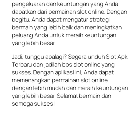
pengeluaran dan keuntungan yang Anda
dapatkan dari permainan slot online. Dengan
begitu, Anda dapat mengatur strategi
bermain yang lebih baik dan meningkatkan
peluang Anda untuk meraih keuntungan
yang lebih besar.
Jadi, tunggu apalagi? Segera unduh Slot Apk
Terbaru dan jadilah bos slot online yang
sukses. Dengan aplikasi ini, Anda dapat
memenangkan permainan slot online
dengan lebih mudah dan meraih keuntungan
yang lebih besar. Selamat bermain dan
semoga sukses!