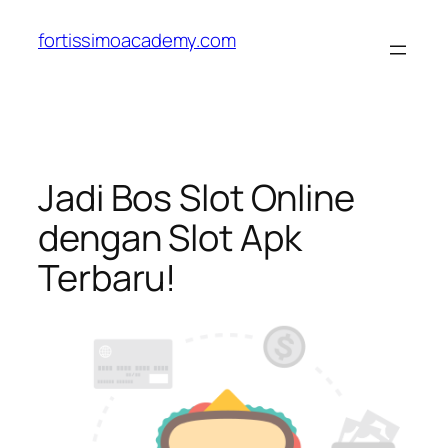
Skip
fortissimoacademy.com
to
content
Jadi Bos Slot Online
dengan Slot Apk
Terbaru!