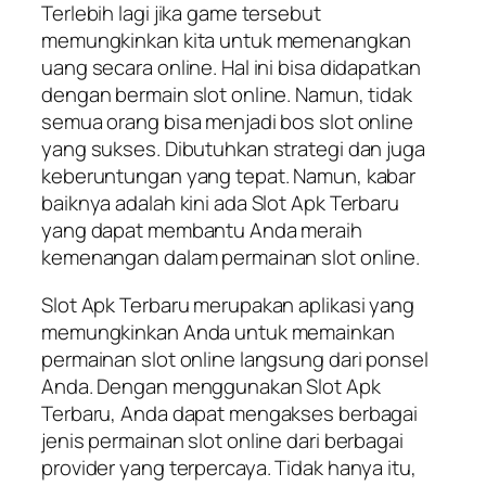
Terlebih lagi jika game tersebut
memungkinkan kita untuk memenangkan
uang secara online. Hal ini bisa didapatkan
dengan bermain slot online. Namun, tidak
semua orang bisa menjadi bos slot online
yang sukses. Dibutuhkan strategi dan juga
keberuntungan yang tepat. Namun, kabar
baiknya adalah kini ada Slot Apk Terbaru
yang dapat membantu Anda meraih
kemenangan dalam permainan slot online.
Slot Apk Terbaru merupakan aplikasi yang
memungkinkan Anda untuk memainkan
permainan slot online langsung dari ponsel
Anda. Dengan menggunakan Slot Apk
Terbaru, Anda dapat mengakses berbagai
jenis permainan slot online dari berbagai
provider yang terpercaya. Tidak hanya itu,