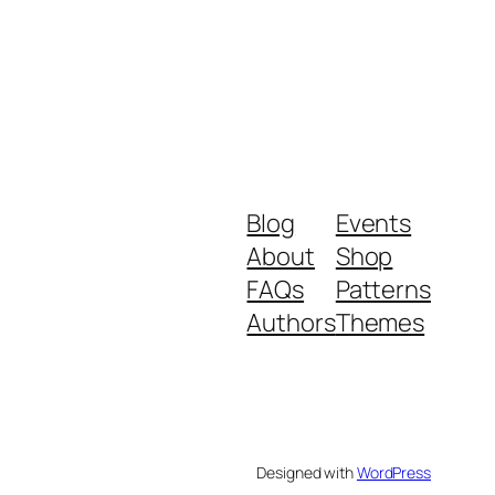
Blog
Events
About
Shop
FAQs
Patterns
Authors
Themes
Designed with
WordPress