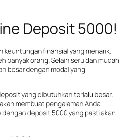
ine Deposit 5000!
an keuntungan finansial yang menarik.
oleh banyak orang. Selain seru dan mudah
an besar dengan modal yang
posit yang dibutuhkan terlalu besar.
inya akan membuat pengalaman Anda
ne dengan deposit 5000 yang pasti akan