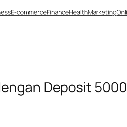
ness
E-commerce
Finance
Health
Marketing
Onl
dengan Deposit 5000,