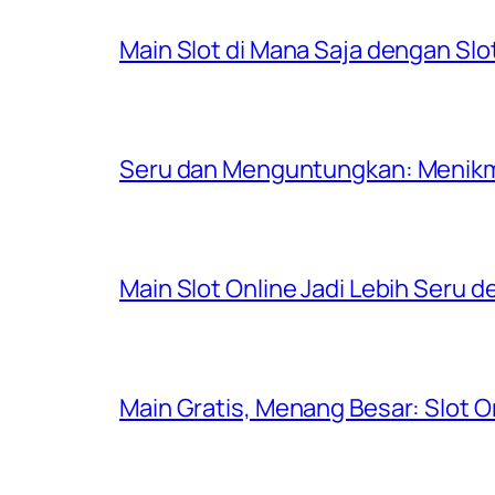
Main Slot di Mana Saja dengan Slo
Seru dan Menguntungkan: Menikma
Main Slot Online Jadi Lebih Seru 
Main Gratis, Menang Besar: Slot On