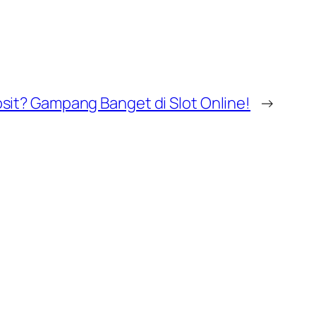
it? Gampang Banget di Slot Online!
→