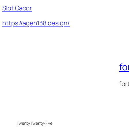
Slot Gacor
https://agen138.design/
fo
for
Twenty Twenty-Five